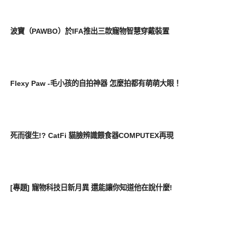
展場速報
波寶（PAWBO）於IFA推出三款寵物智慧穿戴裝置
周邊配件
Flexy Paw -毛小孩的自拍神器 怎麼拍都有萌萌大眼！
展場速報
死而復生!? CatFi 貓臉辨識餵食器COMPUTEX再現
新奇產品
[專題] 寵物科技日新月異 還能讓你知道他在說什麼!
圖文觀點