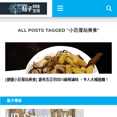
ALL POSTS TAGGED "小巨蛋站美食"
好好吃
[捷運小巨蛋站美食] 渥老吉正宗四川麻辣滷味 ，令人大喊過癮！
點子專區