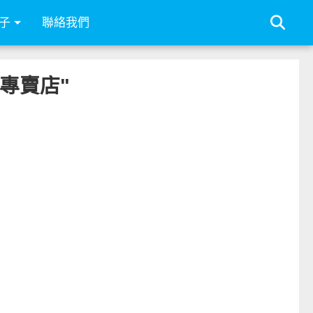
子
聯絡我們
活專賣店"