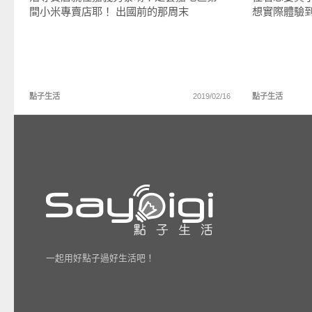
間小米專賣店耶！ 出國前的那周末
想實際體驗
點子生活
2019/02/16
點子生活
一起用好點子過好生活吧！