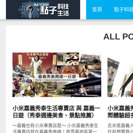
首頁
點子科
ALL 
READ
MORE
居家生活
消費情報
小米嘉義秀泰生活專賣店 與 嘉義一
小米嘉義
日遊（秀泰週邊美食、景點推薦）
際體驗超
～嘉義也有小米專賣店惹～ 小米嘉義秀泰生
吉米是嘉義
活專賣店就在嘉義秀泰唷！是雲嘉地區第一
往若想要買