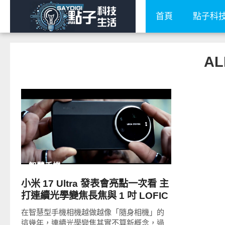
首頁
點子科
AL
READ
MORE
智慧手機
小米 17 Ultra 發表會亮點一次看 主
打連續光學變焦長焦與 1 吋 LOFIC
主鏡頭
在智慧型手機相機越做越像「隨身相機」的
這幾年，連續光學變焦其實不算新概念，過