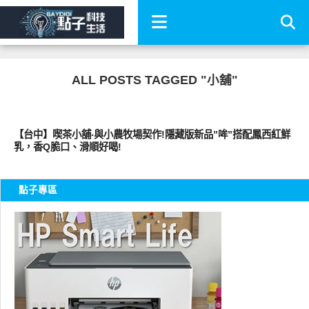
ALL POSTS TAGGED "小舖"
好好吃
【台中】喫茶小舖‧與小農牧場契作!隱藏版新品”哞”搭配鳳西紅鮮
乳，香Q脆口、滑順好喝!
點子專區