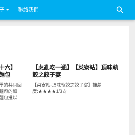
子
聯絡我們
好好吃
十六】
【虎亂吃一通】【菜寮站】頂味執
麵包
餃之餃子宴
學的共同回
【菜寮站-頂味執餃之餃子宴】推薦
麵包的如
度:★★★★1/3☆
麵包投以