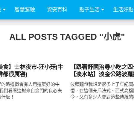
技
智慧駕駛
資安百科
點子生活
生活好點
ALL POSTS TAGGED "小虎"
好好吃
美食】士林夜市-汪小菇(牛
【跟著舒國治尋小吃之四
排都很厲害)
【淡水站】淡金公路波蘿
裡的路邊攤會有人用這麼好的牛
波蘿麵包我想是很多上了年紀同
讓我們看看這對來自金門的良心夫
憶，在這個充斥法式、西式高檔
持什麼！
今，又有多少人會對這些傳統的