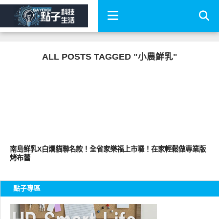
ALL POSTS TAGGED "小農鮮乳"
其他
南島鮮乳X白爛貓聯名款！全省家樂福上市囉！在家輕鬆做專業版
烤布蕾
點子專區