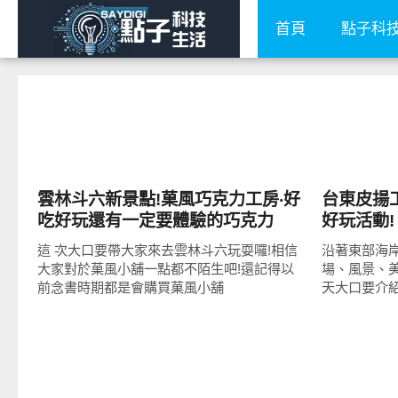
首頁
點子科
好好吃
好好玩
雲林斗六新景點!菓風巧克力工房‧好
台東皮揚
吃好玩還有一定要體驗的巧克力
好玩活動!
DIY! (超完整圖文)
這 次大口要帶大家來去雲林斗六玩耍囉!相信
沿著東部海
大家對於菓風小舖一點都不陌生吧!還記得以
場、風景、美
前念書時期都是會購買菓風小舖
天大口要介紹