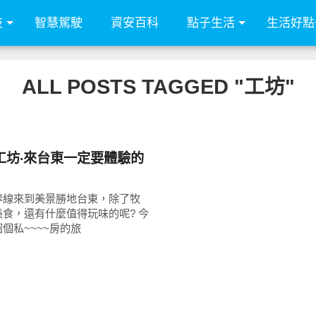
技
智慧駕駛
資安百科
點子生活
生活好點
ALL POSTS TAGGED "工坊"
工坊‧來台東一定要體驗的
岸線來到美景勝地台東，除了牧
食，還有什麼值得玩味的呢? 今
個私~~~~房的旅