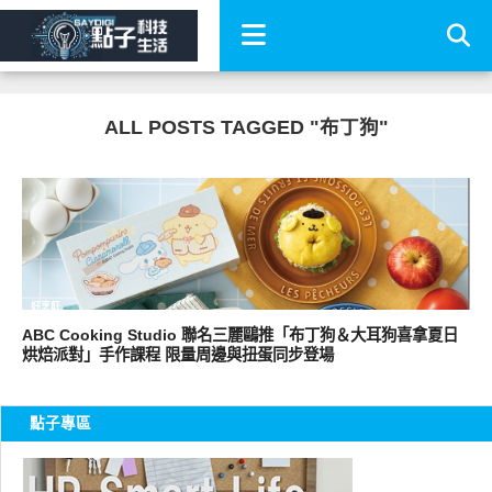
ALL POSTS TAGGED "布丁狗"
好烹飪
ABC Cooking Studio 聯名三麗鷗推「布丁狗＆大耳狗喜拿夏日
烘焙派對」手作課程 限量周邊與扭蛋同步登場
點子專區