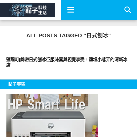
ALL POSTS TAGGED "日式刨冰"
好好吃
鹽埕町|綿密日式刨冰征服味蕾與視覺享受，鹽埕小巷弄的清新冰
店
點子專區