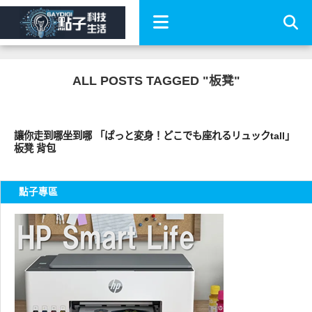
ALL POSTS TAGGED "板凳"
周邊配件
讓你走到哪坐到哪 「ぱっと変身！どこでも座れるリュックtall」
板凳 背包
點子專區