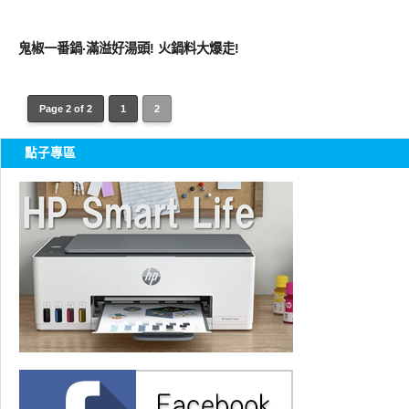
好好吃
鬼椒一番鍋‧滿溢好湯頭! 火鍋料大爆走!
Page 2 of 2
1
2
點子專區