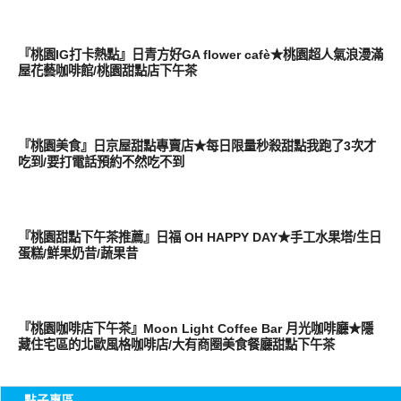
好好吃
『桃園IG打卡熱點』日青方好GA flower cafè★桃園超人氣浪漫滿
屋花藝咖啡館/桃園甜點店下午茶
好好吃
『桃園美食』日京屋甜點專賣店★每日限量秒殺甜點我跑了3次才
吃到/要打電話預約不然吃不到
好好吃
『桃園甜點下午茶推薦』日福 OH HAPPY DAY★手工水果塔/生日
蛋糕/鮮果奶昔/蔬果昔
好好吃
『桃園咖啡店下午茶』Moon Light Coffee Bar 月光咖啡廳★隱
藏住宅區的北歐風格咖啡店/大有商圈美食餐廳甜點下午茶
點子專區