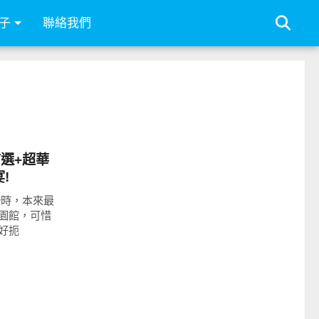
子
聯絡我們
選+超華
!
婚時，本來最
園館，可惜
好扼