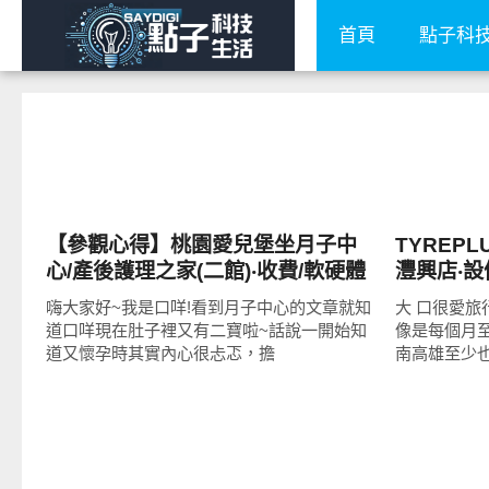
首頁
點子科
生活觀點
點子生活
【參觀心得】桃園愛兒堡坐月子中
TYREP
心/產後護理之家(二館)‧收費/軟硬體
灃興店‧
設備!
務!
嗨大家好~我是口咩!看到月子中心的文章就知
大 口很愛
道口咩現在肚子裡又有二寶啦~話說一開始知
像是每個月
道又懷孕時其實內心很忐忑，擔
南高雄至少