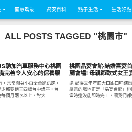
技
智慧駕駛
資安百科
點子生活
生活好點
ALL POSTS TAGGED "桃園市"
好好吃
LUS馳加汽車服務中心桃園
桃園晶宴會館‧結婚喜宴首
設備完善令人安心的保養服
麗會場! 母親節歐式女王宴
旅行，常常開著小白全台趴趴跑，
還 記得去年年底大口跟口咩結
至少都要跑三四檔台中講座，台
屬意的場地正是「晶宴會館」桃
也每個月兩次以上，對大
當時還沒能即時完工，讓我們都