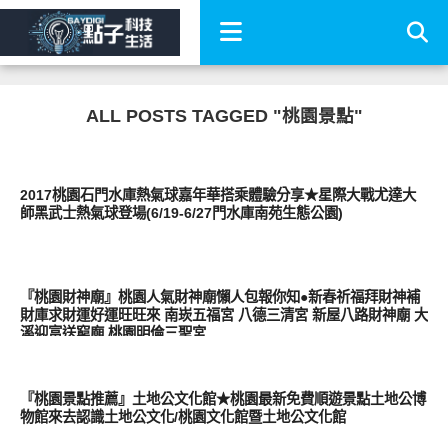
ALL POSTS TAGGED "桃園景點"
好好玩
2017桃園石門水庫熱氣球嘉年華搭乘體驗分享★星際大戰尤達大
師黑武士熱氣球登場(6/19-6/27門水庫南苑生態公園)
好好玩
『桃園財神廟』桃園人氣財神廟懶人包報你知●新春祈福拜財神補
財庫求財運好運旺旺來 南崁五福宮 八德三清宮 新屋八路財神廟 大
溪迎富送窮廟 桃園明倫三聖宮
好好玩
『桃園景點推薦』土地公文化館★桃園最新免費順遊景點土地公博
物館來去認識土地公文化/桃園文化館暨土地公文化館