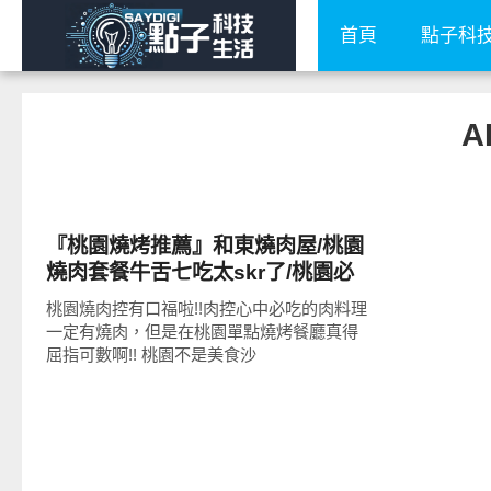
首頁
點子科
A
好好吃
『桃園燒烤推薦』和東燒肉屋/桃園
燒肉套餐牛舌七吃太skr了/桃園必
吃燒肉餐廳推薦
桃園燒肉控有口福啦!!肉控心中必吃的肉料理
一定有燒肉，但是在桃園單點燒烤餐廳真得
屈指可數啊!! 桃園不是美食沙