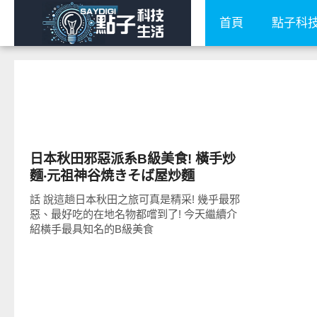
首頁
點子科
好好吃
日本秋田邪惡派系B級美食! 橫手炒
麵‧元祖神谷焼きそば屋炒麵
話 說這趟日本秋田之旅可真是精采! 幾乎最邪
惡、最好吃的在地名物都嚐到了! 今天繼續介
紹橫手最具知名的B級美食