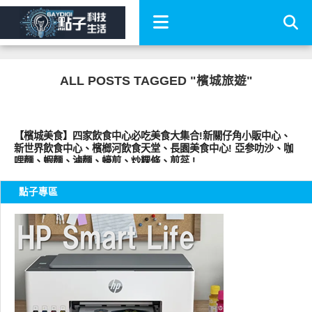
ALL POSTS TAGGED "檳城旅遊"
好好吃
【檳城美食】四家飲食中心必吃美食大集合!新關仔角小販中心、
新世界飲食中心、檳榔河飲食天堂、長園美食中心! 亞参叻沙、咖
哩麵、蝦麵、滷麵、蠔煎、炒粿條、煎蕊 !
點子專區