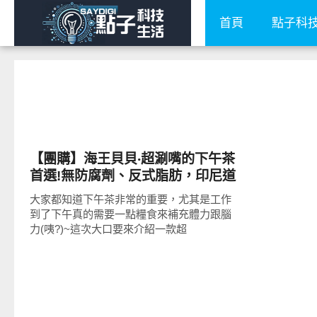
首頁
點子科
好好吃
【團購】海王貝貝‧超涮嘴的下午茶
首選!無防腐劑、反式脂肪，印尼道
地的小卷餅風味!
大家都知道下午茶非常的重要，尤其是工作
到了下午真的需要一點糧食來補充體力跟腦
力(咦?)~這次大口要來介紹一款超