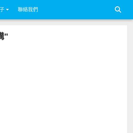
子
聯絡我們
構"