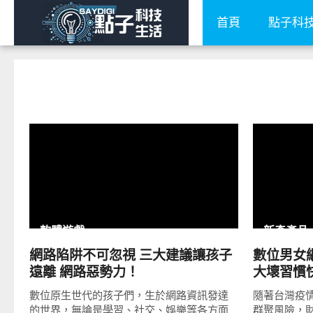
首頁
點子科
READ
MORE
軟體遊戲
新奇產品
網路陷阱不可忽視 三大建議讓孩子
數位男女
遠離 網路惡勢力！
大壞習慣快檢
時優惠
數位原生世代的孩子們，生於網路資訊發達
隨著台灣疫
的世界，無論是學習、社交、娛樂等各方面
群聚風險，