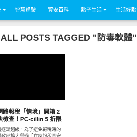
技
智慧駕駛
資安百科
點子生活
生活好點
ALL POSTS TAGGED "防毒軟體"
READ
MORE
網路報稅「情境」開箱 2
查！PC-cillin 5 折限
情逐漸趨緩，為了避免報稅時的
財政部擴大舉辦「在家報稅真安