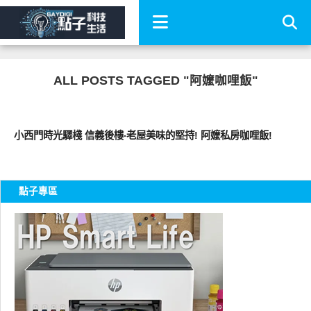
ALL POSTS TAGGED "阿嬤咖哩飯"
好好吃
小西門時光驛棧 信義後樓‧老屋美味的堅持! 阿嬤私房咖哩飯!
點子專區