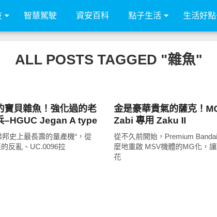
技
智慧駕駛
資安百科
點子生活
生活好點
ALL POSTS TAGGED "雜魚"
圖文觀點
的寶貝雜魚！強化過的老
金是豪華貴氣的薩克！MG 
HGUC Jegan A type
Zabi 專用 Zaku II
為”聯邦史上最長壽的量產機“，從
從不久前開始，Premium Band
亞的反亂、UC.0096拉
麼地重啟 MSV機體的MG化，讓
花