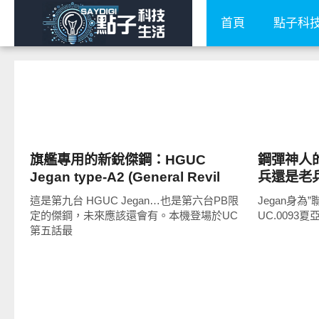
首頁
點子科
圖文觀點
圖文觀點
旗艦專用的新銳傑鋼：HGUC
鋼彈神人
Jegan type-A2 (General Revil
兵還是老兵–
deployment)
(ver.F91)
這是第九台 HGUC Jegan…也是第六台PB限
Jegan身
定的傑鋼，未來應該還會有。本機登場於UC
UC.0093夏
第五話最