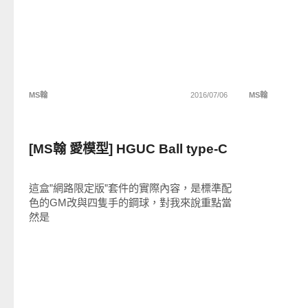
MS翰
2016/07/06
MS翰
好有趣
[MS翰 愛模型] HGUC Ball type-C
這盒”網路限定版”套件的實際內容，是標準配
色的GM改與四隻手的鋼球，對我來說重點當
然是