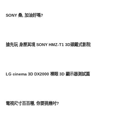
生活家電
SONY 桑, 加油好嗎?
新奇產品
搶先玩 身歷其境 SONY HMZ-T1 3D頭戴式影院
其他
LG cinema 3D DX2000 裸眼 3D 顯示器測試篇
其他
電視尺寸百百種, 你要挑幾吋?
其他