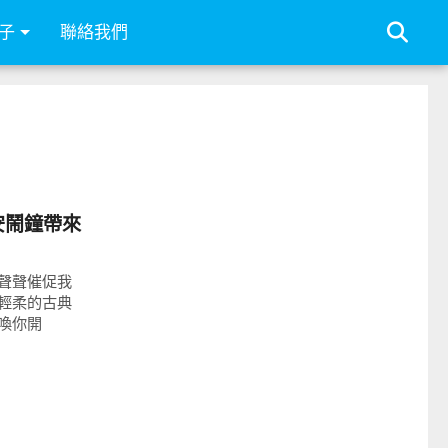
子
聯絡我們
安鬧鐘帶來
聲聲催促我
輕柔的古典
喚你開