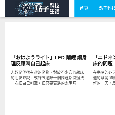
首頁
點子科
周邊配件
周邊配件
「おはようライト」LED 鬧鐘 讓身
「ニドネ
理反應叫自己起床
床的問題
人類是個很有趣的動物，對於不少喜歡賴床
在寒冷的冬
的朋友來說，或許床邊數十個鬧鐘都沒辦法
速的離開溫
一次把自己叫醒，但只要窗邊的太陽照
新的一天，