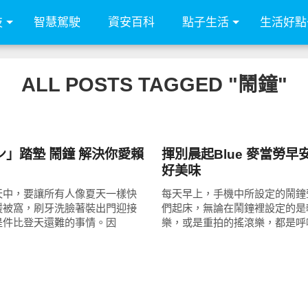
技
智慧駕駛
資安百科
點子生活
生活好點
ALL POSTS TAGGED "鬧鐘"
好好吃
ン」踏墊 鬧鐘 解決你愛賴
揮別晨起Blue 麥當勞早
好美味
天中，要讓所有人像夏天一樣快
每天早上，手機中所設定的鬧鐘
暖被窩，刷牙洗臉著裝出門迎接
們起床，無論在鬧鐘裡設定的是
是件比登天還難的事情。因
樂，或是重拍的搖滾樂，都是呼