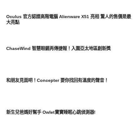
展場速報
Oculus 官方認證高階電腦 Alienware X51 亮相 驚人的售價是最
大亮點
展場速報
ChaseWind 智慧眼鏡再傳捷報！入圍亞太地區創新獎
展場速報
和朋友見面吧！Concepter 要你找回有溫度的聲音！
展場速報
新生兒爸媽好幫手 Owlet寶寶睡眠心跳偵測器!
展場速報