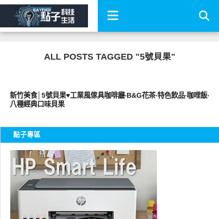
ALL POSTS TAGGED "5號貝果"
好好吃
新竹美食│5號貝果♥工業風傢具咖啡廳‧B&G花茶‧特色飲品‧咖哩飯‧
八種經典口味貝果
點子專區