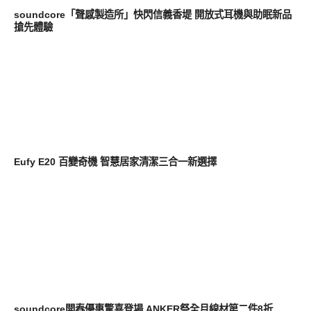
soundcore「聲感製造所」快閃信義香堤 開放式耳機與助眠新品
搶先體驗
生活家電
Eufy E20 百變奇機 智慧居家清潔三合一新選擇
其他
soundcore開春優惠驚喜登場 ANKER祭全月線材第二件8折