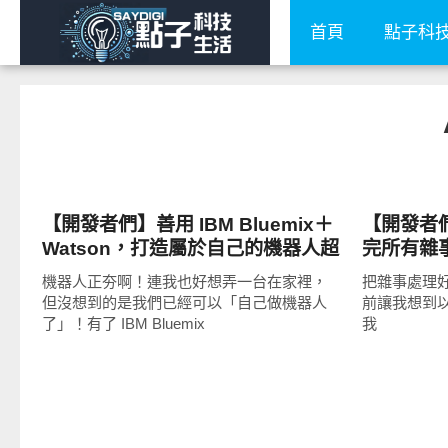
首頁
點子科
圖文觀點
圖文觀點
【開發者們】善用 IBM Bluemix＋
【開發者們】
Watson，打造屬於自己的機器人超
完所有雜
簡單！
開發上吧
機器人正夯啊！連我也好想弄一台在家裡，
把雜事處理好再
但沒想到的是我們已經可以「自己做機器人
前讓我想到以前
了」！有了 IBM Bluemix
我