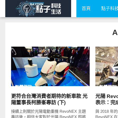
首頁
點子科
A
READ
MORE
智慧駕駛
智慧駕駛
更符合台灣消費者期待的新車款 光
光陽 Rev
陽董事長柯勝峯專訪 (下)
表示：完
接續上則關於光陽電動重機 RevoNEX 主題
與 2018 年
專訪後，相信大家對於光陽 RevoNEX 即將
RevoNEX