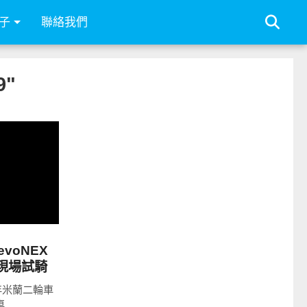
子
聯絡我們
9"
voNEX
峯現場試騎
年米蘭二輪車
車