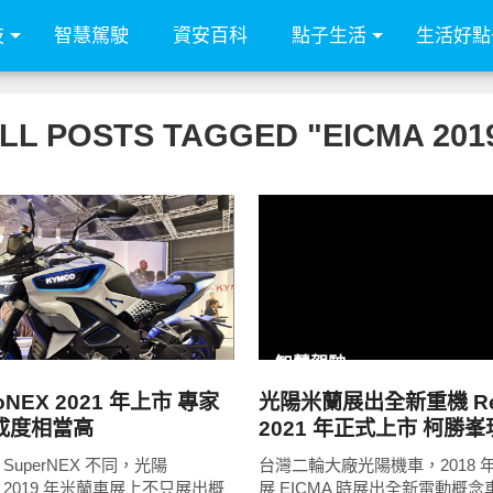
技
智慧駕駛
資安百科
點子生活
生活好點
LL POSTS TAGGED "EICMA 201
READ
READ
MORE
MORE
智慧駕駛
oNEX 2021 年上市 專家
光陽米蘭展出全新重機 Re
成度相當高
2021 年正式上市 柯勝
的 SuperNEX 不同，光陽
台灣二輪大廠光陽機車，2018 
 在 2019 年米蘭車展上不只展出概
展 EICMA 時展出全新電動概念