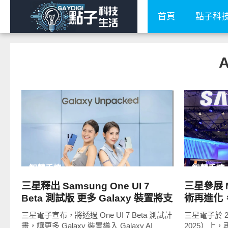
首頁
點子科
A
READ
MORE
智慧手機
智慧手機
三星釋出 Samsung One UI 7
三星參展 M
Beta 測試版 更多 Galaxy 裝置將支
術再進化，揭
援 Galaxy AI
與 XR 
三星電子宣布，將透過 One UI 7 Beta 測試計
三星電子於 
畫，讓更多 Galaxy 裝置導入 Galaxy AI
2025）上，