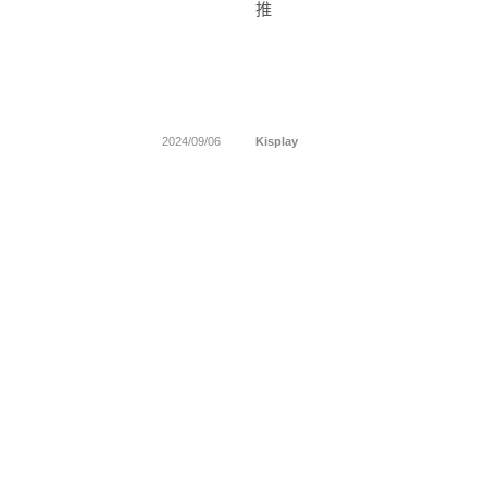
推
2024/09/06
Kisplay