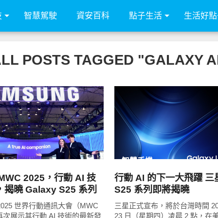
技
智慧駕駛
資安百科
點子生活
生活好點
LL POSTS TAGGED "GALAXY A
READ
READ
MORE
MORE
智慧手機
WC 2025，行動 AI 技
行動 AI 的下一大飛躍 三星 
曉 Galaxy S25 系列
S25 系列即將揭曉
頭戴裝置
2025 世界行動通訊大會（MWC
三星正式宣布，將於台灣時間 2025
再次展示其行動 AI 技術的最新發
23 日（星期四）凌晨 2 點，