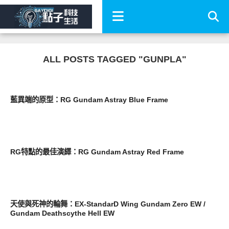
ALL POSTS TAGGED "GUNPLA"
玩具
藍異端的原型：RG Gundam Astray Blue Frame
玩具
RG特點的最佳演繹：RG Gundam Astray Red Frame
玩具
天使與死神的輪舞：EX-StandarD Wing Gundam Zero EW /
Gundam Deathscythe Hell EW