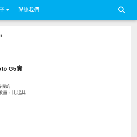
子
聯絡我們
"
to G5實
新機的
息數量，比起其