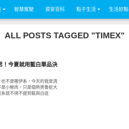
技
智慧駕駛
資安百科
點子生活
生活好點
ALL POSTS TAGGED "TIMEX"
男！今夏就用藍白單品決
，也不是喔伊系，今天的我是清
不是小鮮肉，只是個熟男魯蛇大
爽系就不得不提到藍與白這