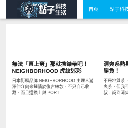
首頁
點子科
流行指標
點子生活
無法「直上勞」那就換錶帶吧！
清爽系熟
NEIGHBORHOOD 虎紋迷彩
勝負！
NATO 尼龍錶帶
日本街頭品牌 NEIGHBORHOOD 主理人瀧
不是地質系
澤伸介向來鍾情於復古錶款，不只自己收
爽系，但我
藏，而且還換上與 PORT
叔，說到清