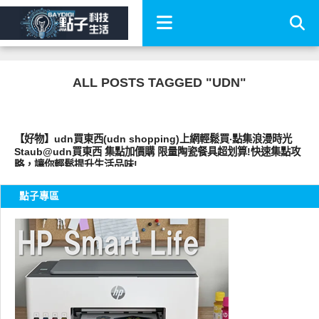
ALL POSTS TAGGED "UDN"
好家居
【好物】udn買東西(udn shopping)上網輕鬆買‧點集浪漫時光
Staub@udn買東西 集點加價購 限量陶瓷餐具超划算!快速集點攻
略，讓你輕鬆提升生活品味!
點子專區