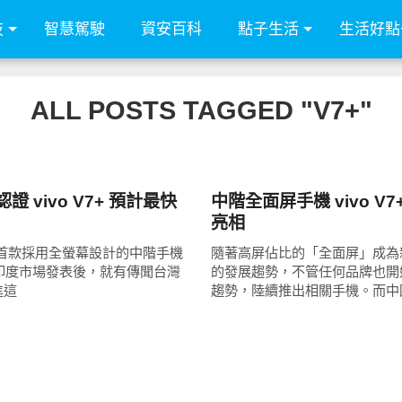
技
智慧駕駛
資安百科
點子生活
生活好點
ALL POSTS TAGGED "V7+"
智慧手機
證 vivo V7+ 預計最快
中階全面屏手機 vivo V7
亮相
 旗下首款採用全螢幕設計的中階手機
隨著高屏佔比的「全面屏」成為
+ 在印度市場發表後，就有傳聞台灣
的發展趨勢，不管任何品牌也開
進這
趨勢，陸續推出相關手機。而中