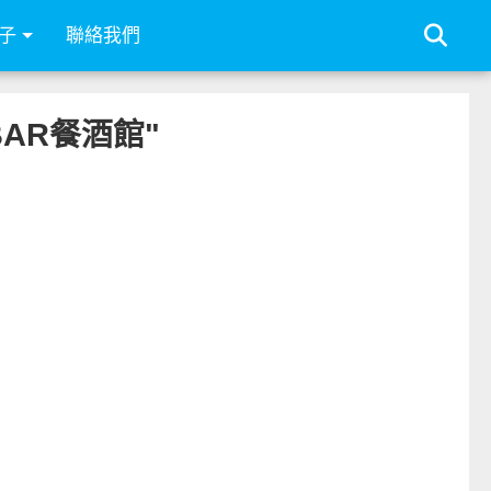
子
聯絡我們
& BAR餐酒館"