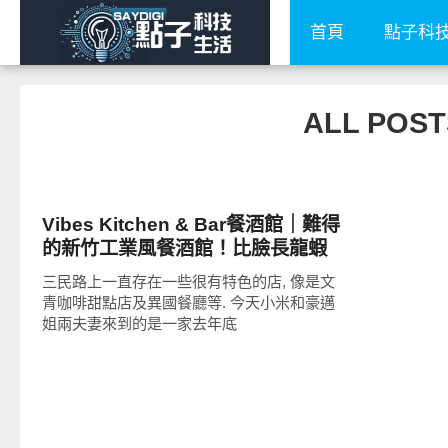
首頁
點子科
ALL POST
好好吃
Vibes Kitchen & Bar餐酒館｜難得
的新竹工業風餐酒館！比臉長龍蝦
義大利麵、干邑燒羊排、無骨牛小
三民路上一直存在一些很有特色的店, 像是文
排都好強大
青咖啡甜點店及異國餐廳等. 今天小米和豪邁
姐兩夫妻來到的是一家去年底