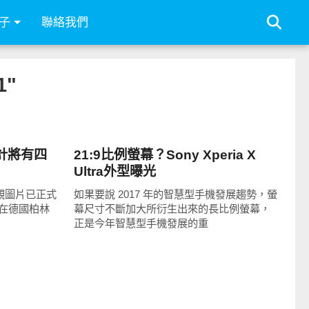
子
聯絡我們
1"
智慧手機
 預計將有四
21:9比例螢幕？Sony Xperia X
Ultra外型曝光
 的外觀圖片已正式
如果要說 2017 年的智慧型手機發展趨勢，螢
在德國柏林
幕尺寸不斷加大所衍生出來的長比例螢幕，
正是今年智慧型手機發展的重