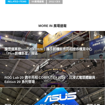
RELATED ITEMS
00展場速報
2012 CES
MORE IN 展場速報
騰雲運算登InnoVEX 2026！攜手創櫃新秀亮相證券櫃買中心
「Plus創櫃新星」展區
ROG Lab 20 週年亮相 COMPUTEX 2026：沉浸式電競體驗與
Edition 20 系列登場