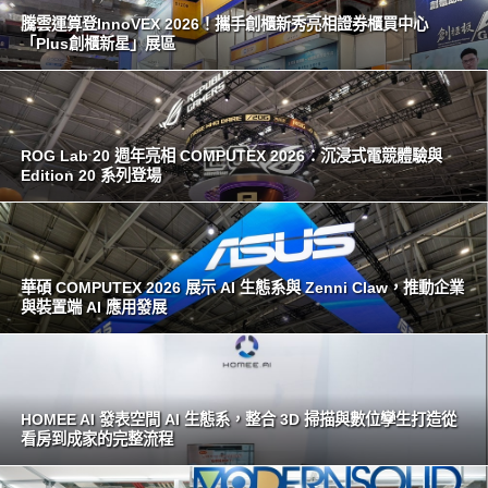
騰雲運算登InnoVEX 2026！攜手創櫃新秀亮相證券櫃買中心
「Plus創櫃新星」展區
ROG Lab 20 週年亮相 COMPUTEX 2026：沉浸式電競體驗與
Edition 20 系列登場
華碩 COMPUTEX 2026 展示 AI 生態系與 Zenni Claw，推動企業
與裝置端 AI 應用發展
HOMEE AI 發表空間 AI 生態系，整合 3D 掃描與數位孿生打造從
看房到成家的完整流程