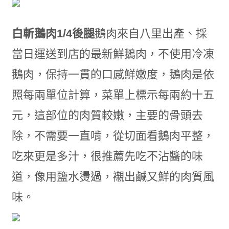
白斬鵝肉1/4後腿
鵝肉來自八里出產、採
當日運送到店的最新鮮鵝肉，不使用冷凍
鵝肉，保持一貫的口感鮮嫩度，鵝肉是依
照每兩單位計算，菜單上標示每兩約十五
元，這部位的肉質較嫩，主要的骨頭去
除，不需要一直啃，從切面看鵝肉平整，
吃來更是多汁，很推薦先吃不沾醬的味
道，像用鹽水燙過，襯出鹹又鮮的肉質風
味。