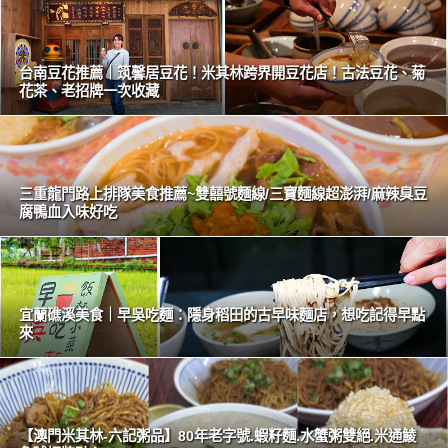
台南豆花推薦｜筑馨居豆花！米其林跨界開豆花店！古法豆花、菊
花茶、老招牌一次收藏
三重龍門路上排隊美食推薦~雙囍號麵線/三寶麵線超澎湃/麻辣臭豆
腐鴨血入味好吃
宜蘭礁溪美食｜早吳吃麵：隱身稻田的古早味麵店，想吃記得早點
來
【澳門米其林-六記粥品】80年老字號.蝦籽麵.水蟹粥雙絕.米通鯪