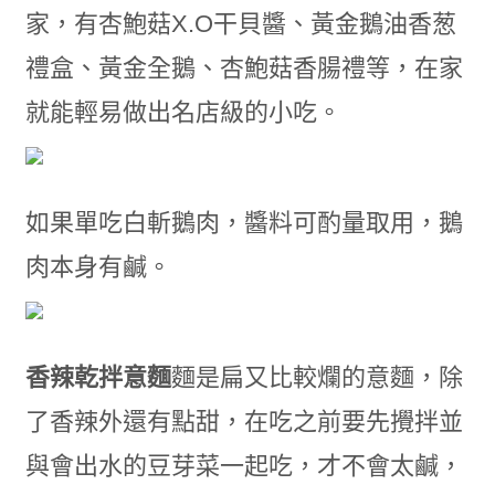
家，有杏鮑菇X.O干貝醬、黃金鵝油香葱
禮盒、黃金全鵝、杏鮑菇香腸禮等，在家
就能輕易做出名店級的小吃。
如果單吃白斬鵝肉，醬料可酌量取用，鵝
肉本身有鹹。
香辣乾拌意麵
麵是扁又比較爛的意麵，除
了香辣外還有點甜，在吃之前要先攪拌並
與會出水的豆芽菜一起吃，才不會太鹹，