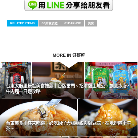
RELATED ITEMS
00美食旅遊
01DAPHNE
美食
MORE IN 好好吃
台東太麻里景點美食推薦｜台版雷門、招財貓土地公、創意冰店、
牛肉麵一日遊攻略
台東美食｜客來吃樂：必吃蚵仔大腸麵線與綠豆蒜，在地排隊下午
茶 ~