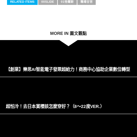
RELATED ITEMS
00SLIDE
01恰爾斯
職場甘苦
MORE IN 圖文觀點
【創業】樂思AI智能電子發票超給力！商務中心協助企業數位轉型
超怕冷！去日本賞櫻該怎麼穿好？（8～22度VER.）