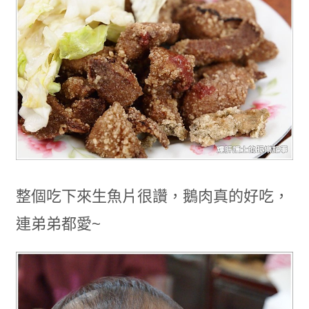
整個吃下來生魚片很讚，鵝肉真的好吃，
連弟弟都愛~