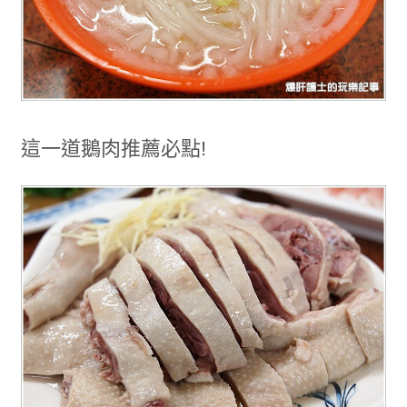
這一道鵝肉推薦必點!