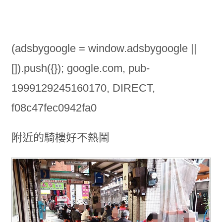
(adsbygoogle = window.adsbygoogle ||
[]).push({}); google.com, pub-
1999129245160170, DIRECT,
f08c47fec0942fa0
附近的騎樓好不熱鬧