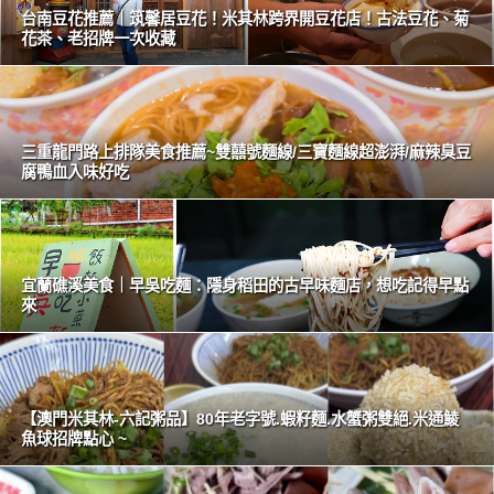
台南豆花推薦｜筑馨居豆花！米其林跨界開豆花店！古法豆花、菊
花茶、老招牌一次收藏
三重龍門路上排隊美食推薦~雙囍號麵線/三寶麵線超澎湃/麻辣臭豆
腐鴨血入味好吃
宜蘭礁溪美食｜早吳吃麵：隱身稻田的古早味麵店，想吃記得早點
來
【澳門米其林-六記粥品】80年老字號.蝦籽麵.水蟹粥雙絕.米通鯪
魚球招牌點心 ~