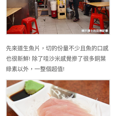
先來道生魚片，切的份量不少且魚的口感
也很新鮮! 除了哇沙米感覺摻了很多銅葉
綠素以外，一整個超值!