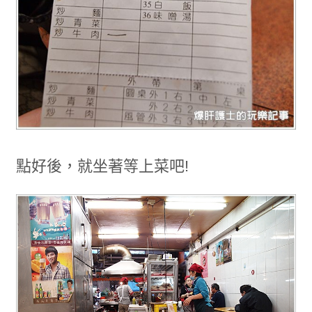
點好後，就坐著等上菜吧!