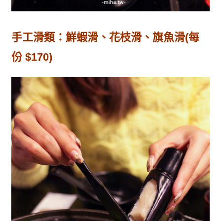
手工滑類：鮮蝦滑、花枝滑、旗魚滑(每
份 $170)