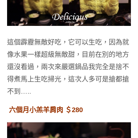
這個霹靂無敵好吃，它可以生吃，因為就
像水果一樣超級無敵甜，目前在別的地方
還沒看過，兩次來嚴選鍋品我完全是捨不
得煮馬上生吃掃光，這次人多可是搶都搶
不到…..
六個月小羔羊肩肉 ＄280