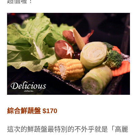
超值喔！
綜合鮮蔬盤 $170
這次的鮮蔬盤最特別的不外乎就是「高麗