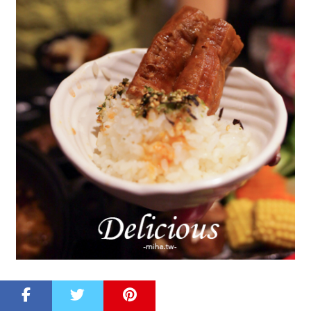
安格斯頂級和牛 ＄1750