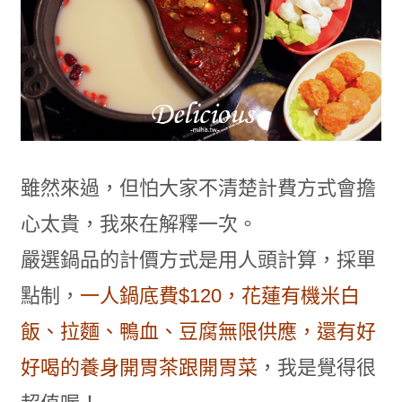
雖然來過，但怕大家不清楚計費方式會擔
心太貴，我來在解釋一次。
嚴選鍋品的計價方式是用人頭計算，採單
點制，
一人鍋底費$120，花蓮有機米白
飯、拉麵、鴨血、豆腐無限供應，
還有好
好喝的養身開胃茶跟開胃菜
，我是覺得很