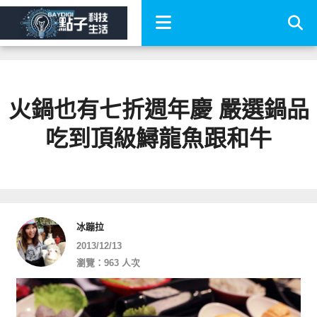
火鍋也有七折週年慶 嚴選鍋品
吃到頂級鱘龍魚跟和牛
冰蹦拉
2013/12/13
瀏覽：963 人次