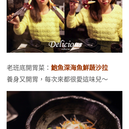
老班底開胃菜：
鮑魚深海魚鮮蔬沙拉
養身又開胃，每次來都很愛這味兒～