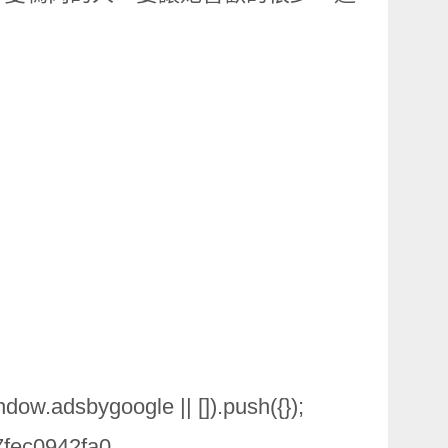
ow.adsbygoogle || []).push({});
7fec0942fa0