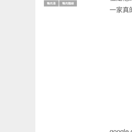
鴨肉湯
鴨肉麵線
一家真
google