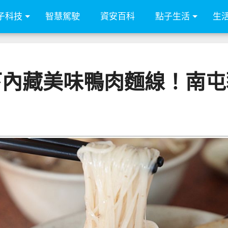
子科技
智慧駕駛
資安百科
點子生活
生
下內藏美味鴨肉麵線！南屯