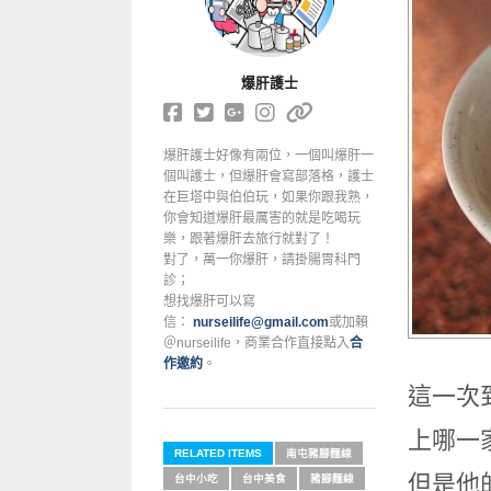
爆肝護士
爆肝護士好像有兩位，一個叫爆肝一
個叫護士，但爆肝會寫部落格，護士
在巨塔中與伯伯玩，如果你跟我熟，
你會知道爆肝最厲害的就是吃喝玩
樂，跟著爆肝去旅行就對了！
對了，萬一你爆肝，請掛腸胃科門
診；
想找爆肝可以寫
信：
nurseilife@gmail.com
或加賴
＠nurseilife，商業合作直接點入
合
作邀約
。
這一次
上哪一
RELATED ITEMS
南屯豬腳麵線
但是他
台中小吃
台中美食
豬腳麵線