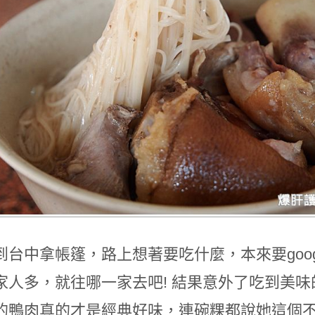
到台中拿帳篷，路上想著要吃什麼，本來要goo
家人多，就往哪一家去吧! 結果意外了吃到美
的鴨肉真的才是經典好味，連碗粿都說她這個