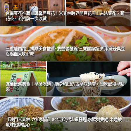
台南豆花推薦｜筑馨居豆花！米其林跨界開豆花店！古法豆花、菊
花茶、老招牌一次收藏
三重龍門路上排隊美食推薦~雙囍號麵線/三寶麵線超澎湃/麻辣臭豆
腐鴨血入味好吃
宜蘭礁溪美食｜早吳吃麵：隱身稻田的古早味麵店，想吃記得早點
來
【澳門米其林-六記粥品】80年老字號.蝦籽麵.水蟹粥雙絕.米通鯪
魚球招牌點心 ~