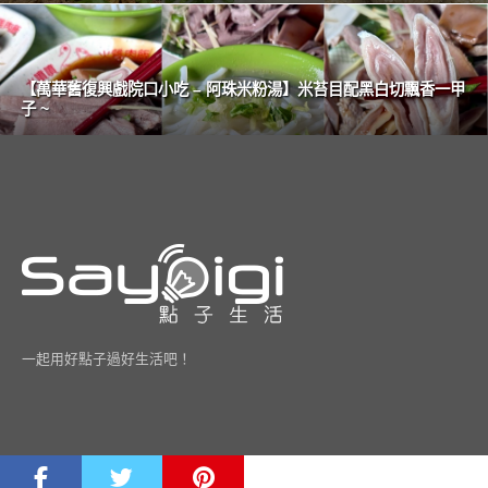
【萬華舊復興戲院口小吃 – 阿珠米粉湯】米苔目配黑白切飄香一甲
子 ~
一起用好點子過好生活吧！