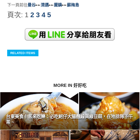
下一頁前往
曼谷
►►
清邁
►►
擺鎮
►►
蘇梅島
頁次:
1
2
3
4
5
RELATED ITEMS
MORE IN 好好吃
台東美食｜客來吃樂：必吃蚵仔大腸麵線與綠豆蒜，在地排隊下午
茶 ~