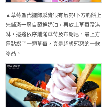
▲草莓聖代擺飾感覺很有氣勢!下方脆餅上
先鋪滿一層自製鮮奶油，再放上草莓霜淇
淋，邊邊依序鋪滿草莓及布朗尼，最上方
還點綴了一顆草莓，真是超級邪惡的一款
冰品。