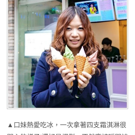
▲口妹熱愛吃冰，一次拿著四支霜淇淋很