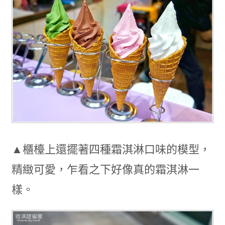
▲櫃檯上還擺著四種霜淇淋口味的模型，
精緻可愛，乍看之下好像真的霜淇淋一
樣。