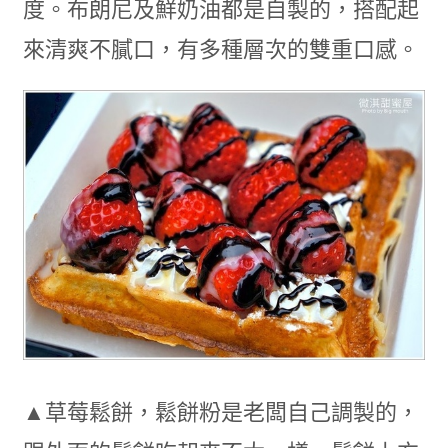
度。布朗尼及鮮奶油都是自製的，搭配起
來清爽不膩口，有多種層次的雙重口感。
▲草莓鬆餅，鬆餅粉是老闆自己調製的，