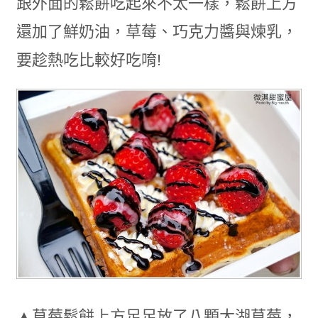
跟外面的鬆餅吃起來不太一樣，鬆餅上方
還加了鮮奶油，草莓、巧克力醬與煉乳，
要趁熱吃比較好吃唷!
▲草莓鬆餅上方足足放了八顆大湖草莓，