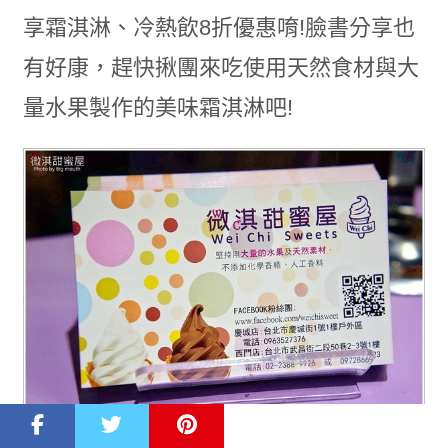
享霜淇淋、冷熱飲8折優惠唷!臉書分享也
有好康，趕快揪團來吃使用天然食材與大
量水果製作的美味霜淇淋吧!