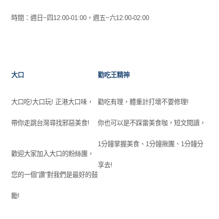
時間：週日~四12:00-01:00，週五~六12:00-02:00
大口
勸吃王精神
大口吃!大口玩! 正港大口味，
勸吃有理，體重計打壞不要修理!
帶你走跳台灣尋找邪惡美食!
你也可以是不踩雷美食咖，短文閱讀，
1分鐘掌握美食、1分鐘揪團、1分鐘分
歡迎大家加入大口的粉絲團，
享去!
您的一個”讚”對我們是最好的鼓
勵!