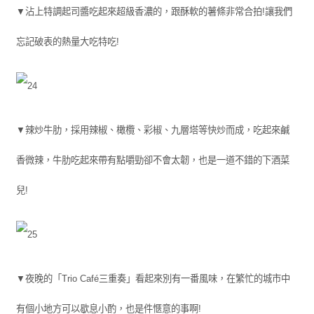
▼沾上特調起司醬吃起來超級香濃的，跟酥軟的薯條非常合拍!讓我們
忘記破表的熱量大吃特吃!
▼辣炒牛肋，採用辣椒、橄欖、彩椒、九層塔等快炒而成，吃起來鹹
香微辣，牛肋吃起來帶有點嚼勁卻不會太韌，也是一道不錯的下酒菜
兒!
▼夜晚的「Trio Café三重奏」看起來別有一番風味，在繁忙的城市中
有個小地方可以歇息小酌，也是件愜意的事啊!