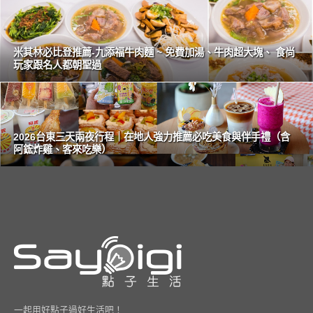
米其林必比登推薦-九添福牛肉麵 ~ 免費加湯、牛肉超大塊、 食尚
玩家跟名人都朝聖過
2026台東三天兩夜行程｜在地人強力推薦必吃美食與伴手禮（含
阿鋐炸雞、客來吃樂）
一起用好點子過好生活吧！