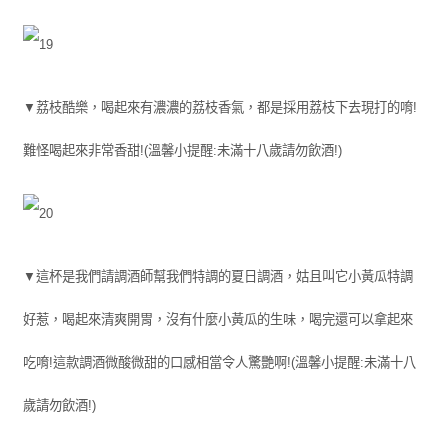
▼荔枝酷樂，喝起來有濃濃的荔枝香氣，都是採用荔枝下去現打的唷!
難怪喝起來非常香甜!(溫馨小提醒:未滿十八歲請勿飲酒!)
▼這杯是我們請調酒師幫我們特調的夏日調酒，姑且叫它小黃瓜特調
好惹，喝起來清爽開胃，沒有什麼小黃瓜的生味，喝完還可以拿起來
吃唷!這款調酒微酸微甜的口感相當令人驚艷啊!(溫馨小提醒:未滿十八
歲請勿飲酒!)