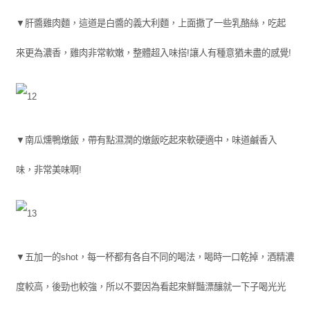
▼肝醬雞肉麵，這道是白醬的義大利麵，上面撒了一些乳酪絲，吃起
來更為濃香，雞肉非常軟嫩，整體超入味搭!讓人有種意猶未盡的感覺!
▼南瓜燻鴨燉飯，帶有點濕潤的燉飯吃起來軟硬適中，味道鹹香入
味，非常美味啊!
▼五加一的shot，每一杯都有各自不同的喝法，喝時一口乾掉，酒精濃
度較高，後勁也較強，所以不要因為看起來鮮豔漂釀就一下子喝光光