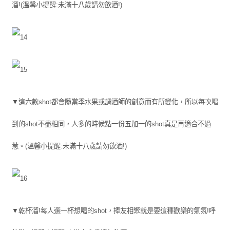
溜!(溫馨小提醒:未滿十八歲請勿飲酒!)
▼這六款shot都會隨當季水果或調酒師的創意而有所變化，所以每次喝
到的shot不盡相同，人多的時候點一份五加一的shot真是再適合不過
惹。(溫馨小提醒:未滿十八歲請勿飲酒!)
▼乾杯溜!每人選一杯想喝的shot，捧友相聚就是要這種歡樂的氣氛!呼