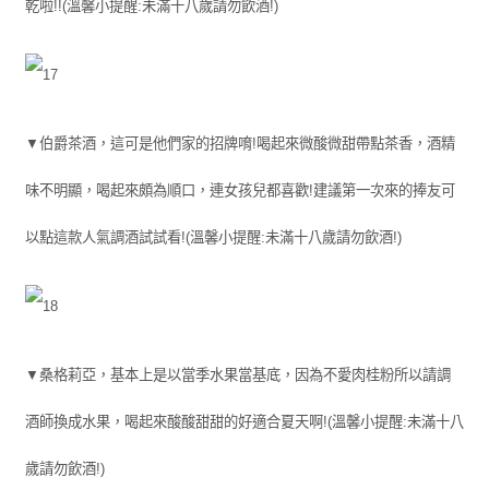
乾啦!!(溫馨小提醒:未滿十八歲請勿飲酒!)
▼伯爵茶酒，這可是他們家的招牌唷!喝起來微酸微甜帶點茶香，酒精
味不明顯，喝起來頗為順口，連女孩兒都喜歡!建議第一次來的捧友可
以點這款人氣調酒試試看!(溫馨小提醒:未滿十八歲請勿飲酒!)
▼桑格莉亞，基本上是以當季水果當基底，因為不愛肉桂粉所以請調
酒師換成水果，喝起來酸酸甜甜的好適合夏天啊!(溫馨小提醒:未滿十八
歲請勿飲酒!)