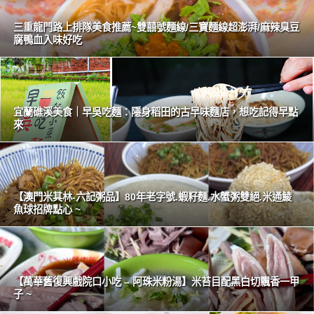
三重龍門路上排隊美食推薦~雙囍號麵線/三寶麵線超澎湃/麻辣臭豆
腐鴨血入味好吃
宜蘭礁溪美食｜早吳吃麵：隱身稻田的古早味麵店，想吃記得早點
來
【澳門米其林-六記粥品】80年老字號.蝦籽麵.水蟹粥雙絕.米通鯪
魚球招牌點心 ~
【萬華舊復興戲院口小吃 – 阿珠米粉湯】米苔目配黑白切飄香一甲
子 ~