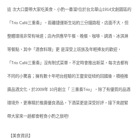
這 次大口要帶大家吃美食、小酌一番溜!位於台北華山1914文創園區的
「Trio Café三重奏」，距離捷運新生站約三分鐘路程，店面不大，但
整體環境非常有味道；店內供應早午餐、晚餐、咖啡、調酒、冰淇淋
等餐點，其中「酒食料理」更 是深受上班族及年輕捧友的歡迎，
「Trio Café三重奏」沒有制式菜單，不定時會推出新菜，每次去都有
不同的小驚喜；擁有數十年吧台經驗的王靈安從紐約回國後，積極推
廣品酒文化，於2009年 10月創立「 三重奏Trio」，除了有優質的品酒
環境外，更專精於推廣優良酒品，下酒菜更是深受好評，接下來趕緊
帶大家來一趟都會輕食小酌之旅吧!
【美食資訊】