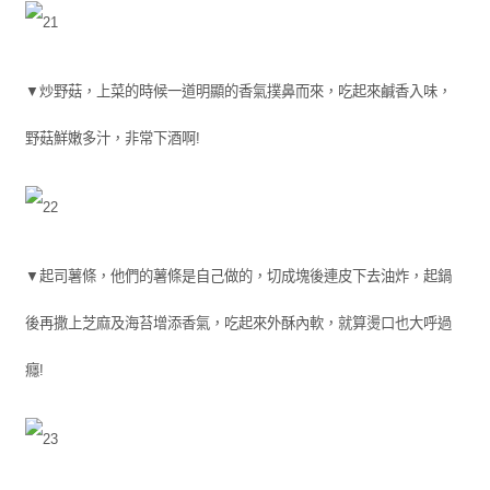
▼炒野菇，上菜的時候一道明顯的香氣撲鼻而來，吃起來鹹香入味，
野菇鮮嫩多汁，非常下酒啊!
▼起司薯條，他們的薯條是自己做的，切成塊後連皮下去油炸，起鍋
後再撒上芝麻及海苔增添香氣，吃起來外酥內軟，就算燙口也大呼過
癮!