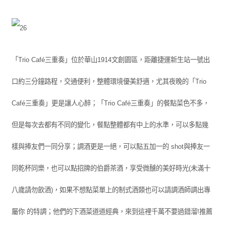
「Trio Café三重奏」位於華山1914文創園區，距離捷運新生站一號出
口約三分鐘路程，交通便利，整體環境優美舒適，尤其夜晚的「Trio
Café三重奏」更是讓人心醉；「Trio Café三重奏」的餐點菜色不多，
但是每次去都有不同的變化，餐點整體都有中上的水準，可以多點幾
樣與捧友們一同分享；調酒更是一絕，可以點五加一的 shot與捧友一
同乾杯同樂，也可以點招牌的伯爵茶酒，享受微醺的美好時光(未滿十
八歲請勿飲酒)，如果不想點菜單上的制式酒類也可以請調酒師調出專
屬你 的特調；他們的下酒菜道道經典，來到這裡千萬不要過錯溜!推薦