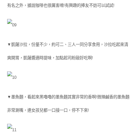
有名之外，據說咖啡也很厲害唷!有興趣的捧友不妨可以試試!
▼凱薩沙拉，份量不少，約可二、三人一同分享食用，沙拉吃起來清
爽開胃，凱薩醬適時提味，加點起司粉敲好吃啊!
▼墨魚麵，看起來黑嚕嚕的墨魚麵其實非常的香啊!微辣鹹香的墨魚麵
非常涮嘴，連女孩兒都一口接一口，停不下來!