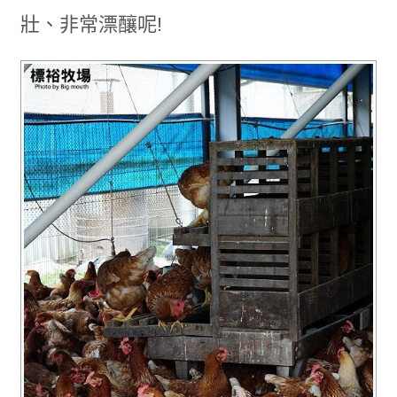
壯、非常漂釀呢!