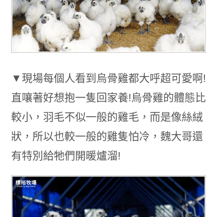
▼現場每個人看到烏骨雞都大呼超可愛啊!
直嚷著好想抱一隻回家養!烏骨雞的體態比
較小，羽毛不似一般的雞毛，而是像絲絨
狀，所以也較一般的雞隻怕冷，魏大哥還
有特別給牠們開暖爐溜!