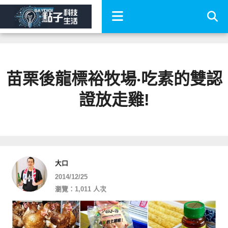
苗栗後龍標裕牧場‧吃素的雙認
證放走雞!
大口
2014/12/25
瀏覽：1,011 人次