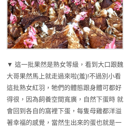
▼ 這一批果然是熟女等級，看到大口跟魏
大哥果然馬上就走過來啦(羞)!不過別小看
這批熟女紅羽，牠們的體態跟身體可都好
得很，因為飼養空間寬廣，自然下蛋時 就
會回到各自的窩裡下蛋，每隻母雞都洋溢
著幸福的感覺，當然生出來的蛋也就是一