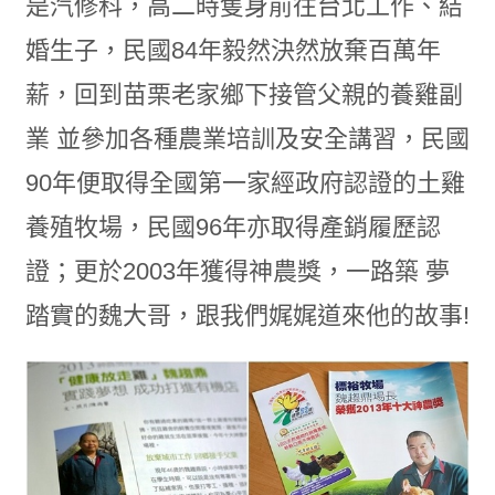
是汽修科，高二時隻身前往台北工作、結
婚生子，民國84年毅然決然放棄百萬年
薪，回到苗栗老家鄉下接管父親的養雞副
業 並參加各種農業培訓及安全講習，民國
90年便取得全國第一家經政府認證的土雞
養殖牧場，民國96年亦取得產銷履歷認
證；更於2003年獲得神農獎，一路築 夢
踏實的魏大哥，跟我們娓娓道來他的故事!