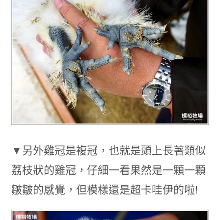
▼另外雞冠是複冠，也就是頭上長著類似
荔枝狀的雞冠，仔細一看果然是一顆一顆
皺皺的感覺，但模樣還是超卡哇伊的啦!