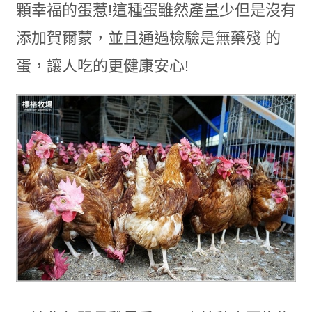
顆幸福的蛋惹!這種蛋雖然產量少但是沒有
添加賀爾蒙，並且通過檢驗是無藥殘 的
蛋，讓人吃的更健康安心!