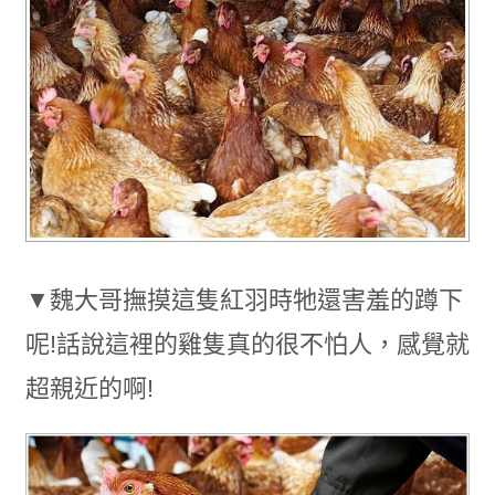
▼魏大哥撫摸這隻紅羽時牠還害羞的蹲下
呢!話說這裡的雞隻真的很不怕人，感覺就
超親近的啊!