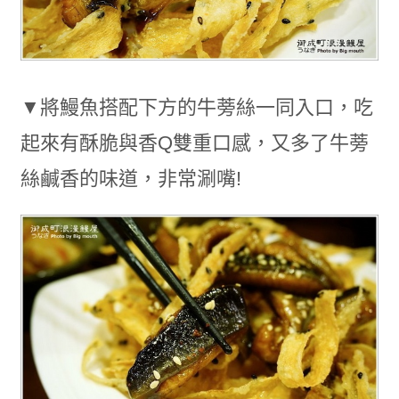
▼將鰻魚搭配下方的牛蒡絲一同入口，吃
起來有酥脆與香Q雙重口感，又多了牛蒡
絲鹹香的味道，非常涮嘴!