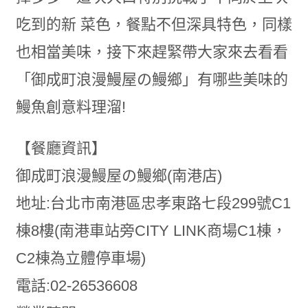
吃到的新 菜色，餐點不但深具特色，同樣
也相當美味，接下來趕緊帶大家來去看看
「御成町浪漫鰻屋の鰻鄉」有哪些美味的
鰻魚創意料理溜!
【餐廳資訊】
御成町浪漫鰻屋の鰻鄉(南港店)
地址:台北市南港區忠孝東路七段299號C1
棟8樓(南港車站旁CITY LINK商場C1棟，
C2棟為立體停車場)
電話:02-26536608