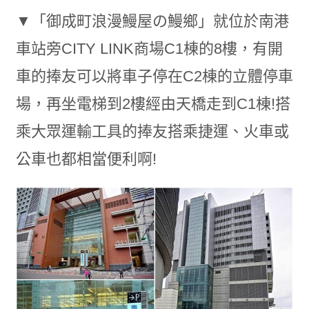
▼「御成町浪漫鰻屋の鰻鄉」就位於南港
車站旁CITY LINK商場C1棟的8樓，有開
車的捧友可以將車子停在C2棟的立體停車
場，再坐電梯到2樓經由天橋走到C1棟!搭
乘大眾運輸工具的捧友搭乘捷運、火車或
公車也都相當便利啊!