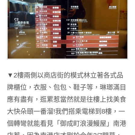
▼2樓兩側以商店街的模式林立著各式品
牌櫃位，衣服、包包、鞋子等，琳瑯滿目
應有盡有，逛累惹當然就是往樓上找美食
大快朵頤一番溜!我們搭乘電梯到8樓，一
個轉彎就能看見「御成町浪漫鰻屋」南港