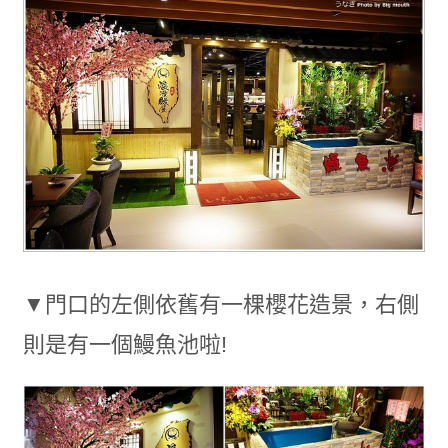
▼門口的左側依舊有一棵櫻花造景，右側
則是有一個鰻魚池啦!