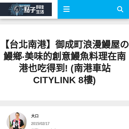
【台北南港】御成町浪漫鰻屋の
鰻鄉‧美味的創意鰻魚料理在南
港也吃得到! (南港車站
CITYLINK 8樓)
大口
2015/02/17