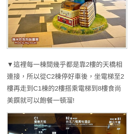
▼這裡每一棟間幾乎都是靠2樓的天橋相
連接，所以從C2棟停好車後，坐電梯至2
樓再走到C1棟的2樓搭乘電梯到8樓食尚
美饌就可以飽餐一頓溜!