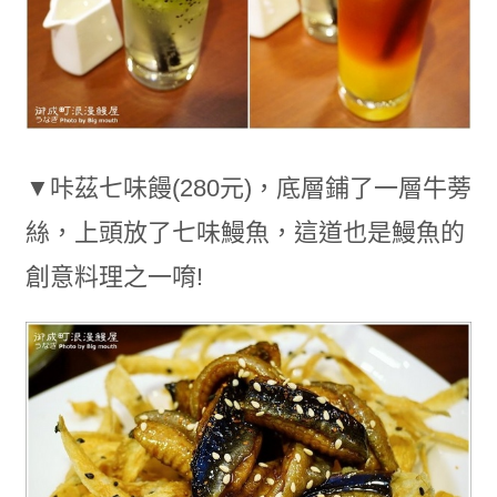
▼咔茲七味饅(280元)，底層鋪了一層牛蒡
絲，上頭放了七味鰻魚，這道也是鰻魚的
創意料理之一唷!