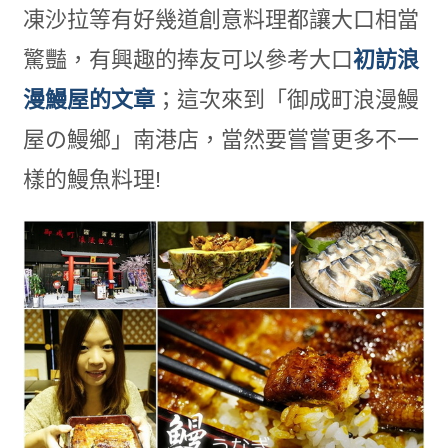
凍沙拉等有好幾道創意料理都讓大口相當
驚豔，有興趣的捧友可以參考大口
初訪浪
漫鰻屋的文章
；這次來到「御成町浪漫鰻
屋の鰻鄉」南港店，當然要嘗嘗更多不一
樣的鰻魚料理!