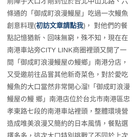
前陣子大口才剛到位於台北中山北路、六
條通的「御成町浪漫鰻屋」吃過一次鰻魚
創意料理(
初訪文章請點我
)， 對他們的餐
點記憶猶新、回味無窮，殊不知，現在在
南港車站旁CITY LINK商圈裡頭又開了一
間「御成町浪漫鰻屋の鰻鄉」南港分店，
又受邀前往品嘗其他新奇菜色，對於愛吃
鰻魚的大口當然非常開心溜!「御成町浪漫
鰻屋の鰻 鄉」南港店位於台北市南港區忠
孝東路七段的南港車站裡頭，整體環境營
造成唯美浪漫又簡約的日本風情，餐點選
擇多多，這次大口特別挑戰了不同於上次