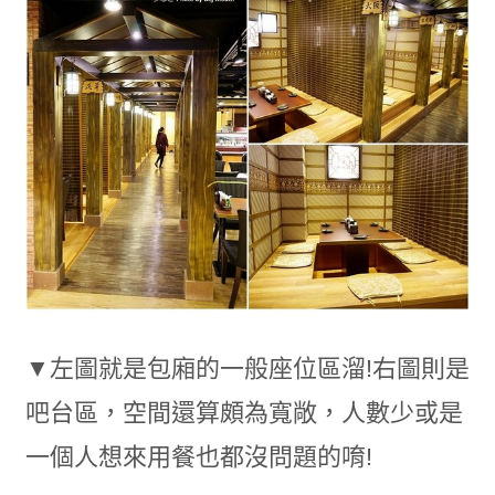
▼左圖就是包廂的一般座位區溜!右圖則是
吧台區，空間還算頗為寬敞，人數少或是
一個人想來用餐也都沒問題的唷!